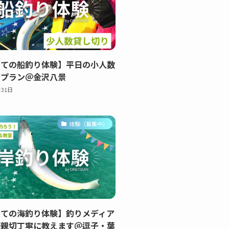
めての船釣り体験】平日の小人数
りプラン＠金沢八景
月31日
体験（募集中）
めての海釣り体験】釣りメディア
が親切丁寧に教えます＠逗子・葉