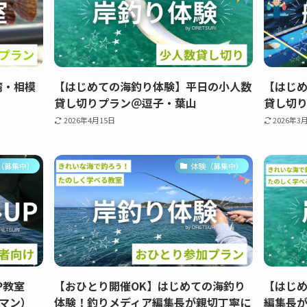
湾・相模
【はじめての海釣り体験】平日の小人数
【はじ
貸し切りプラン＠逗子・葉山
貸し切
2026年4月15日
2026年3
（募集中）
体験（募集中）
P教室
【おひとり開催OK】はじめての海釣り
【はじ
マン）
体験！釣りメディア編集長が親切丁寧に
編集長