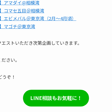
】アマダイ@相模湾
】コマセ五目＠相模湾
】エビメバル＠東京湾（2月～4月頃）
】マゴチ＠東京湾
クエストいただき次第企画していきます。
ください。
どうぞ！
LINE相談もお気軽に！